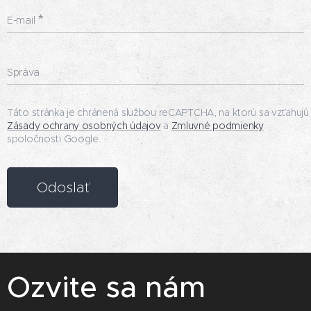
E-mail
Správa
Táto stránka je chránená službou reCAPTCHA, na ktorú sa vzťahujú
Zásady ochrany osobných údajov
a
Zmluvné podmienky
spoločnosti Google.
Odoslať
Ozvite sa nám