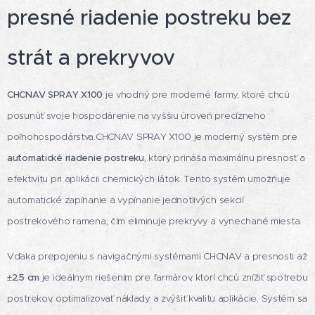
presné riadenie postreku bez
strát a prekryvov
CHCNAV SPRAY X100
je vhodný pre moderné farmy, ktoré chcú
posunúť svoje hospodárenie na vyššiu úroveň precízneho
poľnohospodárstva.CHCNAV SPRAY X100 je moderný systém pre
automatické riadenie postreku
, ktorý prináša maximálnu presnosť a
efektivitu pri aplikácii chemických látok. Tento systém umožňuje
automatické zapínanie a vypínanie jednotlivých sekcií
postrekového ramena, čím eliminuje prekryvy a vynechané miesta.
Vďaka prepojeniu s navigačnými systémami CHCNAV a presnosti až
±2,5 cm
je ideálnym riešením pre farmárov, ktorí chcú znížiť spotrebu
postrekov, optimalizovať náklady a zvýšiť kvalitu aplikácie. Systém sa