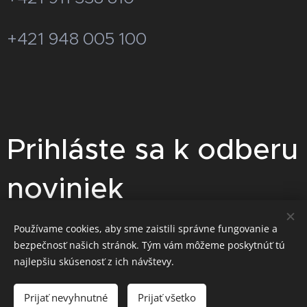
+421 948 005 100
Prihláste sa k odberu
noviniek
Pre zasielanie akciových cenových
Používame cookies, aby sme zaistili správne fungovanie a
bezpečnosť našich stránok. Tým vám môžeme poskytnúť tú
ponúk sa prihláste na odber
najlepšiu skúsenosť z ich návštevy.
noviniek.
Prijať nevyhnutné
Prijať všetko