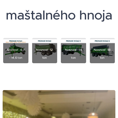
maštalného hnoja
: 6,7
Nosnosť : 12
Nosnosť : 14
Nosnosť : 18
Nosnosť
- 14,6
ton
ton
ton
ton