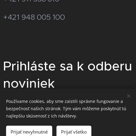
+421 948 005 100
Prihláste sa k odberu
noviniek
Pre zasielanie akciových cenových
Používame cookies, aby sme zaistili správne fungovanie a
bezpečnosť našich stránok. Tým vám môžeme poskytnúť tú
ponúk sa prihláste na odber
najlepšiu skúsenosť z ich návštevy.
noviniek.
Prijať nevyhnutné
Prijať všetko