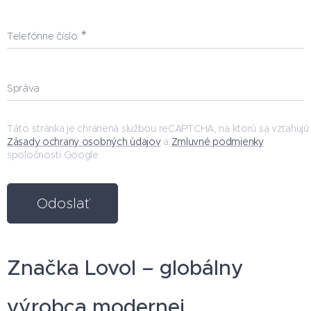
Telefónne číslo
Správa
Táto stránka je chránená službou reCAPTCHA, na ktorú sa vzťahujú
Zásady ochrany osobných údajov
a
Zmluvné podmienky
spoločnosti Google.
Odoslať
Značka Lovol – globálny
výrobca modernej