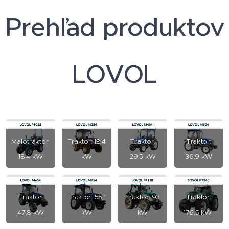
Prehľad produktov
LOVOL
Malotraktor:
Traktor: 18,4
Traktor:
Traktor:
18,4 kW
kW
29,5 kW
36,9 kW
Traktor:
Traktor: 55,1
Traktor: 93
Traktor:
47,8 kW
kW
kW
176,5 kW