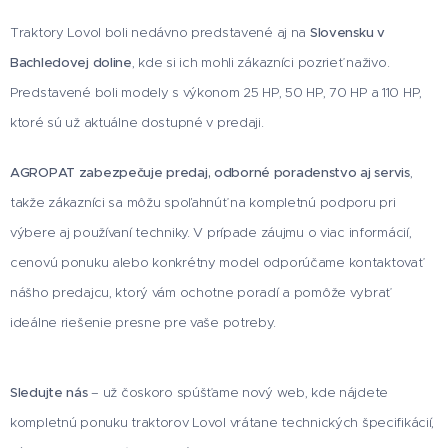
Traktory Lovol boli nedávno predstavené aj na
Slovensku v
Bachledovej doline
, kde si ich mohli zákazníci pozrieť naživo.
Predstavené boli modely s výkonom 25 HP, 50 HP, 70 HP a 110 HP,
ktoré sú už aktuálne dostupné v predaji.
AGROPAT zabezpečuje predaj, odborné poradenstvo aj servis
,
takže zákazníci sa môžu spoľahnúť na kompletnú podporu pri
výbere aj používaní techniky. V prípade záujmu o viac informácií,
cenovú ponuku alebo konkrétny model odporúčame kontaktovať
nášho predajcu, ktorý vám ochotne poradí a pomôže vybrať
ideálne riešenie presne pre vaše potreby.
Sledujte ná
s
– už čoskoro spúšťame nový web, kde nájdete
kompletnú ponuku traktorov Lovol vrátane technických špecifikácií,