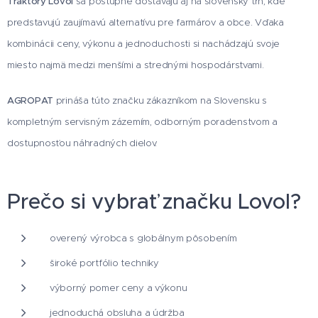
Traktory Lovol
sa postupne dostávajú aj na slovenský trh, kde
predstavujú zaujímavú alternatívu pre farmárov a obce. Vďaka
kombinácii ceny, výkonu a jednoduchosti si nachádzajú svoje
miesto najmä medzi menšími a strednými hospodárstvami.
AGROPAT
prináša túto značku zákazníkom na Slovensku s
kompletným servisným zázemím, odborným poradenstvom a
dostupnosťou náhradných dielov.
Prečo si vybrať značku Lovol?
overený výrobca s globálnym pôsobením
široké portfólio techniky
výborný pomer ceny a výkonu
jednoduchá obsluha a údržba