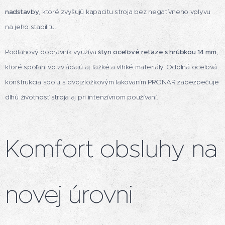
nadstavby
, ktoré zvyšujú kapacitu stroja bez negatívneho vplyvu
na jeho stabilitu.
Podlahový dopravník využíva
štyri oceľové reťaze s hrúbkou 14 mm
,
ktoré spoľahlivo zvládajú aj ťažké a vlhké materiály. Odolná oceľová
konštrukcia spolu s dvojzložkovým lakovaním PRONAR zabezpečuje
dlhú životnosť stroja aj pri intenzívnom používaní.
Komfort obsluhy na
novej úrovni