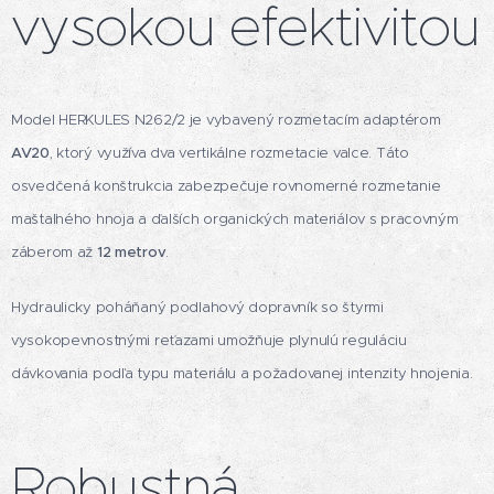
vysokou efektivitou
Model HERKULES N262/2 je vybavený rozmetacím adaptérom
AV20
, ktorý využíva dva vertikálne rozmetacie valce. Táto
osvedčená konštrukcia zabezpečuje rovnomerné rozmetanie
maštaľného hnoja a ďalších organických materiálov s pracovným
záberom až
12 metrov
.
Hydraulicky poháňaný podlahový dopravník so štyrmi
vysokopevnostnými reťazami umožňuje plynulú reguláciu
dávkovania podľa typu materiálu a požadovanej intenzity hnojenia.
Robustná