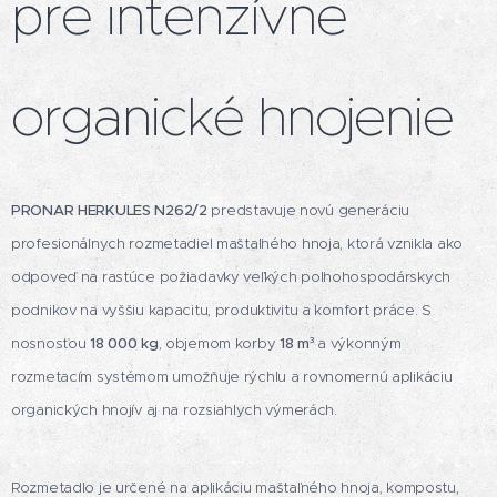
pre intenzívne
organické hnojenie
PRONAR HERKULES N262/2
predstavuje novú generáciu
profesionálnych rozmetadiel maštaľného hnoja, ktorá vznikla ako
odpoveď na rastúce požiadavky veľkých poľnohospodárskych
podnikov na vyššiu kapacitu, produktivitu a komfort práce. S
nosnosťou
18 000 kg
, objemom korby
18 m³
a výkonným
rozmetacím systémom umožňuje rýchlu a rovnomernú aplikáciu
organických hnojív aj na rozsiahlych výmerách.
Rozmetadlo je určené na aplikáciu maštaľného hnoja, kompostu,