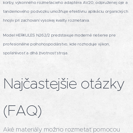
korby, výkonného rozmetacieho adaptéra AV20, odpruženej oje a
tandemového podvozku umožňuje efektívnu aplikáciu organických
hnojív pri zachovaní vysokej kvality rozmetania.
Model HERKULES N262/2 predstavuje moderné riešenie pre
profesionálne poľnohospodárstvo, kde rozhoduje výkon,
spoľahlivosť a dlhá životnosť stroja.
Najčastejšie otázky
(FAQ)
Aké materiály možno rozmetať pomocou