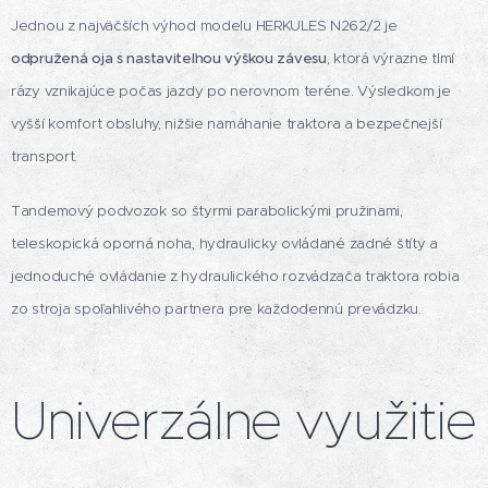
Jednou z najväčších výhod modelu HERKULES N262/2 je
odpružená oja s nastaviteľnou výškou závesu
, ktorá výrazne tlmí
rázy vznikajúce počas jazdy po nerovnom teréne. Výsledkom je
vyšší komfort obsluhy, nižšie namáhanie traktora a bezpečnejší
transport.
Tandemový podvozok so štyrmi parabolickými pružinami,
teleskopická oporná noha, hydraulicky ovládané zadné štíty a
jednoduché ovládanie z hydraulického rozvádzača traktora robia
zo stroja spoľahlivého partnera pre každodennú prevádzku.
Univerzálne využitie