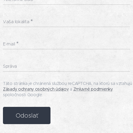
Vaša lokalita
E-mail
Správa
Táto stránka je chránená službou reCAPTCHA, na ktorú sa vzťahujú
Zásady ochrany osobných údajov
a
Zmluvné podmienky
spoločnosti Google.
Odoslať