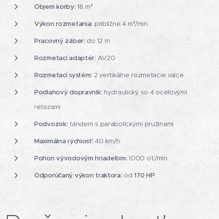
Objem korby:
18 m³
Výkon rozmetania:
približne 4 m³/min.
Pracovný záber:
do 12 m
Rozmetací adaptér:
AV20
Rozmetací systém:
2 vertikálne rozmetacie valce
Podlahový dopravník:
hydraulický so 4 oceľovými
reťazami
Podvozok:
tandem s parabolickými pružinami
Maximálna rýchlosť:
40 km/h
Pohon vývodovým hriadeľom:
1000 ot./min.
Odporúčaný výkon traktora:
od
170 HP