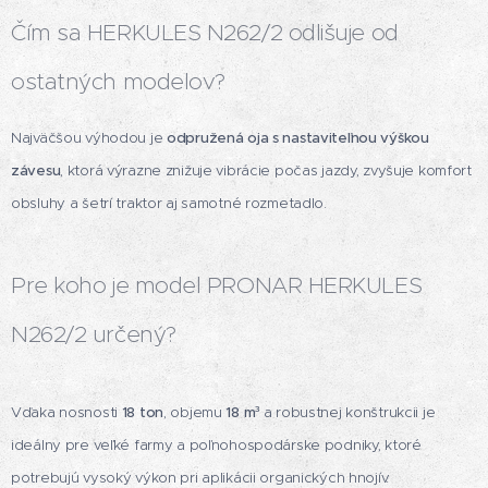
Čím sa HERKULES N262/2 odlišuje od
ostatných modelov?
Najväčšou výhodou je
odpružená oja s nastaviteľnou výškou
závesu
, ktorá výrazne znižuje vibrácie počas jazdy, zvyšuje komfort
obsluhy a šetrí traktor aj samotné rozmetadlo.
Pre koho je model PRONAR HERKULES
N262/2 určený?
Vďaka nosnosti
18 ton
, objemu
18 m³
a robustnej konštrukcii je
ideálny pre veľké farmy a poľnohospodárske podniky, ktoré
potrebujú vysoký výkon pri aplikácii organických hnojív.