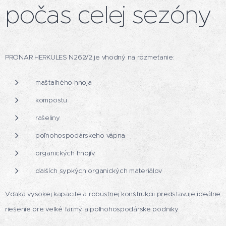
počas celej sezóny
PRONAR HERKULES N262/2 je vhodný na rozmetanie:
maštaľného hnoja
kompostu
rašeliny
poľnohospodárskeho vápna
organických hnojív
ďalších sypkých organických materiálov
Vďaka vysokej kapacite a robustnej konštrukcii predstavuje ideálne
riešenie pre veľké farmy a poľnohospodárske podniky.