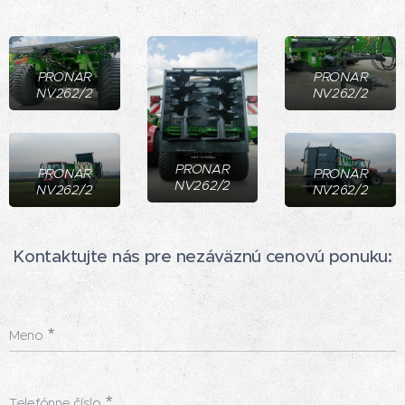
PRONAR
PRONAR
NV262/2
NV262/2
PRONAR
PRONAR
PRONAR
NV262/2
NV262/2
NV262/2
Kontaktujte nás pre nezáväznú cenovú ponuku:
Meno
Telefónne číslo