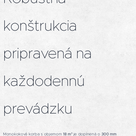
konštrukcia
pripravená na
každodennú
prevádzku
Monokoková korba s objemom
18 m³
je doplnená o
300 mm