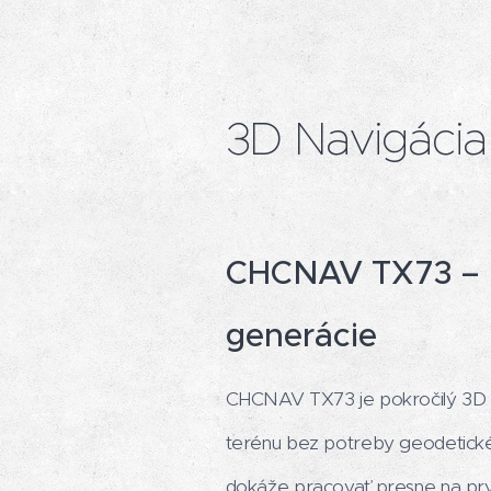
3D Navigáci
CHCNAV TX73 – P
generácie
CHCNAV TX73 je pokročilý 3D n
terénu bez potreby geodetickéh
dokáže pracovať presne na prv