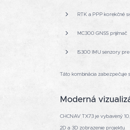
RTK a PPP korekčné si
MC300 GNSS prijímač
IS300 IMU senzory pre
Táto kombinácia zabezpečuje st
Moderná vizualiz
CHCNAV TX73 je vybavený 10,1"
2D a 3D zobrazenie projektu.