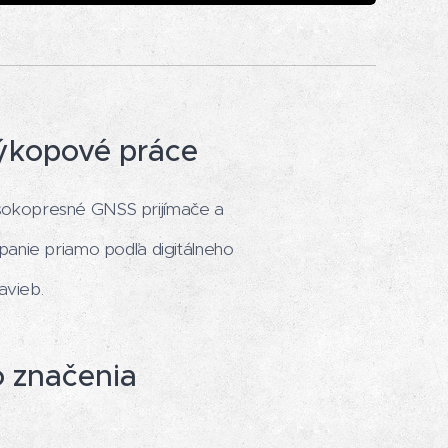
ýkopové práce
sokopresné GNSS prijímače a
panie priamo podľa digitálneho
avieb.
o značenia