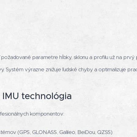
požadované parametre hĺbky, sklonu a profilu už na prvý p
. Systém výrazne znižuje ľudské chyby a optimalizuje pra
 IMU technológia
ofesionálnych komponentov:
témov (GPS, GLONASS, Galileo, BeiDou, QZSS)