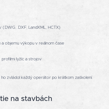
ov (.DWG, .DXF, LandXML, HCTX)
nu a objemu výkopu v reálnom čase
profilmi lyžíc a strojov
y ho zvládol každý operátor po krátkom zaškolení.
tie na stavbách