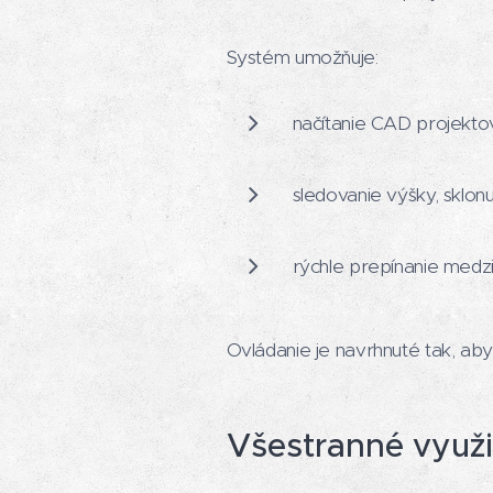
Systém umožňuje:
načítanie CAD projekt
sledovanie výšky, sklo
rýchle prepínanie medzi 
Ovládanie je navrhnuté tak, ab
Všestranné využi