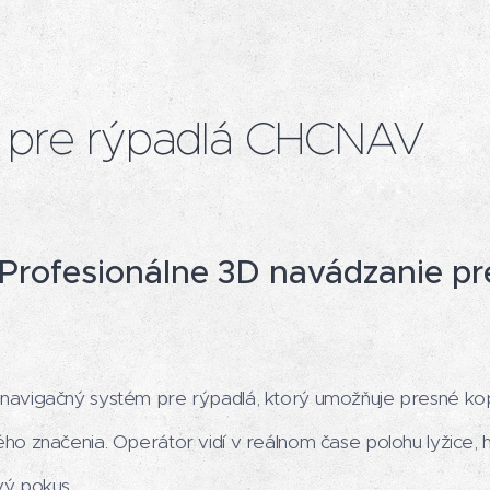
a pre rýpadlá CHCNAV
rofesionálne 3D navádzanie pre
avigačný systém pre rýpadlá, ktorý umožňuje presné kop
o značenia. Operátor vidí v reálnom čase polohu lyžice, h
ý pokus.