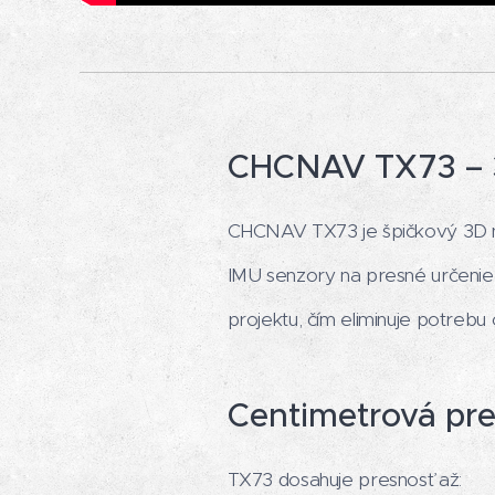
CHCNAV TX73 – 3
CHCNAV TX73 je špičkový 3D n
IMU senzory na presné určenie 
projektu, čím eliminuje potrebu
Centimetrová pre
TX73 dosahuje presnosť až: