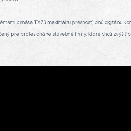
émami prináša TX73 maximálnu presnosť, plnú digitálnu ko
ený pre profesionálne stavebné firmy, ktoré chcú zvýšiť pro