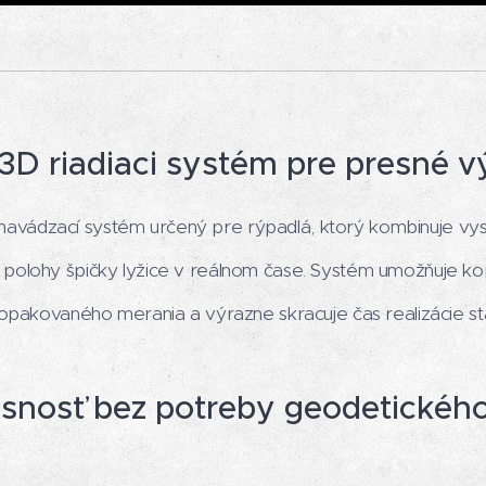
D riadiaci systém pre presné v
avádzací systém určený pre rýpadlá, ktorý kombinuje vy
polohy špičky lyžice v reálnom čase. Systém umožňuje ko
 opakovaného merania a výrazne skracuje čas realizácie st
snosť bez potreby geodetickéh