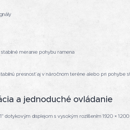
gnály
 stabilné meranie pohybu ramena
abilnú presnosť aj v náročnom teréne alebo pri pohybe st
ácia a jednoduché ovládanie
 dotykovým displejom s vysokým rozlíšením 1920 × 1200 