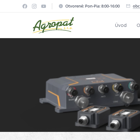
Otvorené: Pon-Pia: 8:00-16:00
obc
Úvod
O