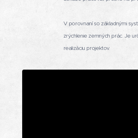
V porovnaní so základnými syst
zrýchlenie zemných prác. Je urč
realizáciu projektov.