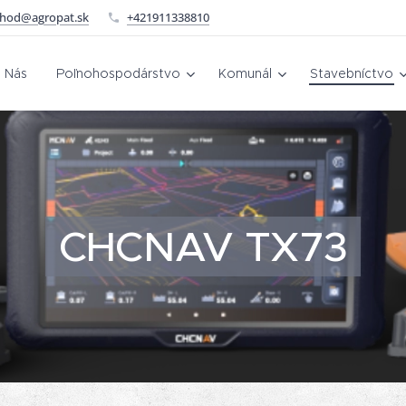
hod@agropat.sk
+421911338810
 Nás
Poľnohospodárstvo
Komunál
Stavebníctvo
CHCNAV TX73