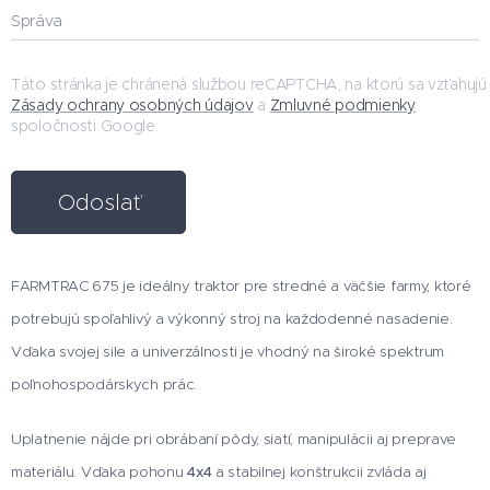
Správa
Táto stránka je chránená službou reCAPTCHA, na ktorú sa vzťahujú
Zásady ochrany osobných údajov
a
Zmluvné podmienky
spoločnosti Google.
Odoslať
FARMTRAC 675 je ideálny traktor pre stredné a väčšie farmy, ktoré
potrebujú spoľahlivý a výkonný stroj na každodenné nasadenie.
Vďaka svojej sile a univerzálnosti je vhodný na široké spektrum
poľnohospodárskych prác.
Uplatnenie nájde pri obrábaní pôdy, siatí, manipulácii aj preprave
materiálu. Vďaka pohonu
4x4
a stabilnej konštrukcii zvláda aj