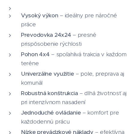
s maximálnym krútiacim momentom
zariadenie
351 Nm,
minimálna rýchlosť 0,2
Vysoký výkon
– ideálny pre náročné
km/h a hmotnosť takmer 4 tony z
práce
neho robia ťažký a výkonný stroj,
Prevodovka 24x24
– presné
ktorý si poradí aj s tými
prispôsobenie rýchlosti
najdrsnejšími podmienkami. Je
Pohon 4x4
– spoľahlivá trakcia v každom
vybavený pohonom
Carraro
, 24
teréne
prevodovými stupňami vpred a
Univerzálne využitie
vzad, mechanickou prevodovkou s
– pole, preprava aj
komunál
konštantným záberom a radením
spiatočky na volante. Maximálna
Robustná konštrukcia
– dlhá životnosť aj
nosnosť je 2650 kg (voliteľne 3200
pri intenzívnom nasadení
kg). Verzia
V
spĺňa najnovšie
Jednoduché ovládanie
– komfort pre
emisné normy EURO V. Traktor je k
každodennú prácu
dispozícii aj vo verzii
King
so širokou
Nízke prevádzkové náklady
– efektívna