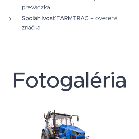
škálou doplnkového vybavenia.
prevádzka
Spoľahlivosť FARMTRAC
– overená
značka
Fotogaléria