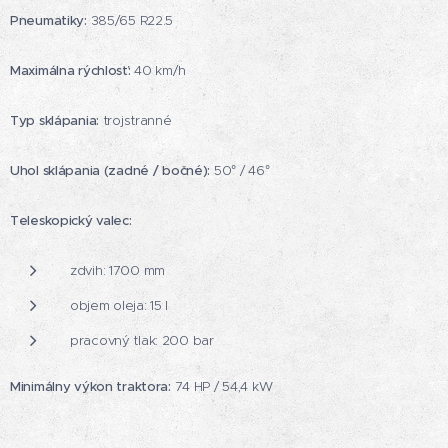
Pneumatiky:
385/65 R22.5
Maximálna rýchlosť:
40 km/h
Typ sklápania:
trojstranné
Uhol sklápania (zadné / bočné):
50° / 46°
Teleskopický valec:
zdvih: 1700 mm
objem oleja: 15 l
pracovný tlak: 200 bar
Minimálny výkon traktora:
74 HP / 54,4 kW