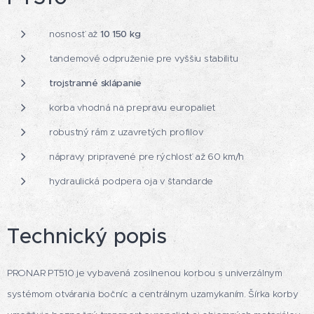
nosnosť až
10 150 kg
tandemové odpruženie pre vyššiu stabilitu
trojstranné sklápanie
korba vhodná na prepravu europaliet
robustný rám z uzavretých profilov
nápravy pripravené pre rýchlosť až 60 km/h
hydraulická podpera oja v štandarde
Technický popis
PRONAR PT510 je vybavená zosilnenou korbou s univerzálnym
systémom otvárania bočníc a centrálnym uzamykaním. Šírka korby