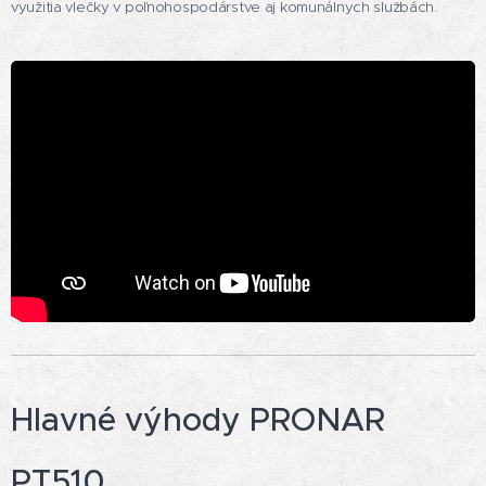
využitia vlečky v poľnohospodárstve aj komunálnych službách.
Hlavné výhody PRONAR
PT510