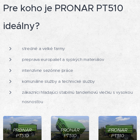
Pre koho je PRONAR PT510
ideálny?
stredné a veľké farmy
preprava europaliet a sypkých materiálov
intenzívne sezónne práce
komunálne služby a technické služby
zákazníci hľadajúci stabilnú tandemovú vlečku s vysokou
nosnosťou
PRONAR
PRONAR
PRONAR
PT510
PT510
PT510