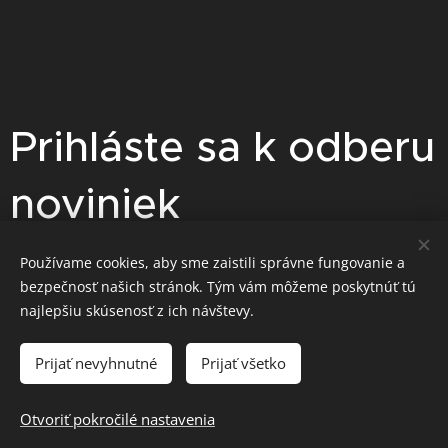
Prihláste sa k odberu
noviniek
Pre zasielanie akciových cenových
Používame cookies, aby sme zaistili správne fungovanie a
bezpečnosť našich stránok. Tým vám môžeme poskytnúť tú
ponúk sa prihláste na odber
najlepšiu skúsenosť z ich návštevy.
noviniek.
Prijať nevyhnutné
Prijať všetko
Otvoriť pokročilé nastavenia
Právna politika
Cookies