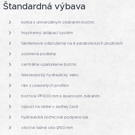
Štandardná výbava
korba s univerzálnym otváraním bočníc
trojstranný sklápací systém
tandemové odpruženie na 4 parabolických pružinách
zosilnená podlaha
centrálne uzamykanie bočníc
teleskopický hydraulický valec
rám z uzavretých profilov
bočnice PF600 mm s laserovým zváraním
výpust na obilie v zadnej časti
hydraulická nožnicová podpera oja
otočné ťažné oko Ø50 mm