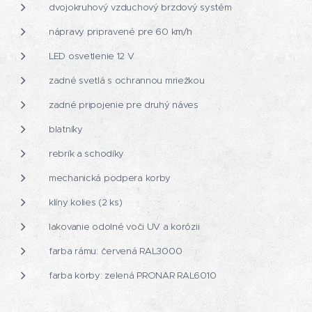
dvojokruhový vzduchový brzdový systém
nápravy pripravené pre 60 km/h
LED osvetlenie 12 V
zadné svetlá s ochrannou mriežkou
zadné pripojenie pre druhý náves
blatníky
rebrík a schodíky
mechanická podpera korby
klíny kolies (2 ks)
lakovanie odolné voči UV a korózii
farba rámu: červená RAL3000
farba korby: zelená PRONAR RAL6010