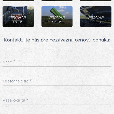
PRONAR
PRONAR
PRONAR
PT510
PT510
PT510
Kontaktujte nás pre nezáväznú cenovú ponuku:
Meno
Telefónne číslo
Vaša lokalita