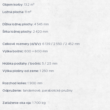
Objem korby:
13,2 m³
Ložná plocha:
11 m²
Dĺžka ložnej plochy:
4 545 mm
Šírka ložnej plochy:
2 420 mm
Celkové rozmery (d/š/v):
6 139 / 2 550 / 2 452 mm
Výška bočníc:
600 + 600 mm
Hrúbka podlahy / bočníc:
5 / 2,5 mm
Výška plošiny od zeme:
1 250 mm
Rozchod kolies:
1 900 mm
Odpruženie:
tandemové, parabolické pružiny
Zaťaženie oka oja:
1 700 kg