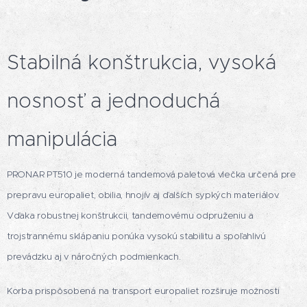
Stabilná konštrukcia, vysoká
nosnosť a jednoduchá
manipulácia
PRONAR PT510 je moderná tandemová paletová vlečka určená pre
prepravu europaliet, obilia, hnojív aj ďalších sypkých materiálov.
Vďaka robustnej konštrukcii, tandemovému odpruženiu a
trojstrannému sklápaniu ponúka vysokú stabilitu a spoľahlivú
prevádzku aj v náročných podmienkach.
Korba prispôsobená na transport europaliet rozširuje možnosti