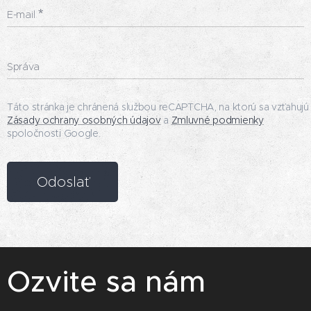
E-mail
Správa
Táto stránka je chránená službou reCAPTCHA, na ktorú sa vzťahujú
Zásady ochrany osobných údajov
a
Zmluvné podmienky
spoločnosti Google.
Odoslať
Ozvite sa nám