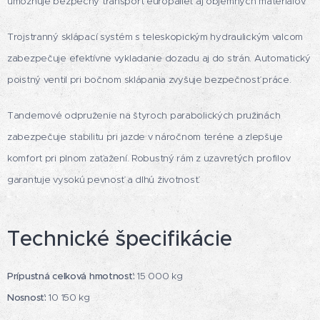
umožňuje bezpečný transport europaliet aj objemných materiálov.
Trojstranný sklápací systém s teleskopickým hydraulickým valcom
zabezpečuje efektívne vykladanie dozadu aj do strán. Automatický
poistný ventil pri bočnom sklápania zvyšuje bezpečnosť práce.
Tandemové odpruženie na štyroch parabolických pružinách
zabezpečuje stabilitu pri jazde v náročnom teréne a zlepšuje
komfort pri plnom zaťažení. Robustný rám z uzavretých profilov
garantuje vysokú pevnosť a dlhú životnosť.
Technické špecifikácie
Prípustná celková hmotnosť:
15 000 kg
Nosnosť:
10 150 kg