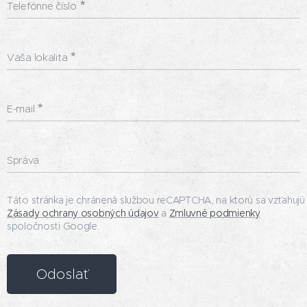
Telefónne číslo
Vaša lokalita
E-mail
Správa
Táto stránka je chránená službou reCAPTCHA, na ktorú sa vzťahujú
Zásady ochrany osobných údajov
a
Zmluvné podmienky
spoločnosti Google.
Odoslať