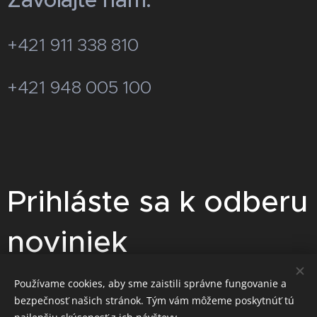
+421 911 338 810
+421 948 005 100
Prihláste sa k odberu
noviniek
Pre zasielanie akciových cenových
Používame cookies, aby sme zaistili správne fungovanie a
bezpečnosť našich stránok. Tým vám môžeme poskytnúť tú
ponúk sa prihláste na odber