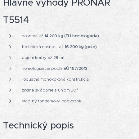
Hlavné výhody PRONAR
T5514
nosnosť až
14 200 kg (EU homologácia)
technická nosnosť až
16 200 kg (pole)
objem korby až
29 m³
homologizácia podľa
EÚ 167/2013
robustná monokoková konštrukcia
zadné sklápanie s uhlom 50°
stabilný tandemový podvozok
Technický popis