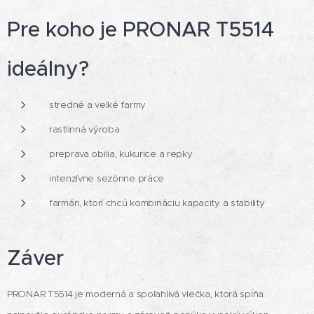
Pre koho je PRONAR T5514
ideálny?
stredné a veľké farmy
rastlinná výroba
preprava obilia, kukurice a repky
intenzívne sezónne práce
farmári, ktorí chcú kombináciu kapacity a stability
Záver
PRONAR T5514 je moderná a spoľahlivá vlečka, ktorá spĺňa