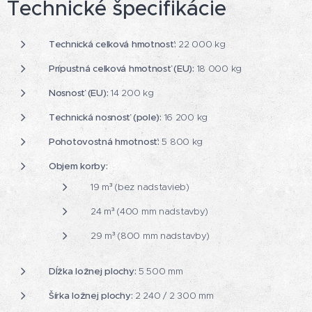
Technické špecifikácie
Technická celková hmotnosť:
22 000 kg
Prípustná celková hmotnosť (EU):
18 000 kg
Nosnosť (EU):
14 200 kg
Technická nosnosť (pole):
16 200 kg
Pohotovostná hmotnosť:
5 800 kg
Objem korby:
19 m³ (bez nadstavieb)
24 m³ (400 mm nadstavby)
29 m³ (800 mm nadstavby)
Dĺžka ložnej plochy:
5 500 mm
Šírka ložnej plochy:
2 240 / 2 300 mm