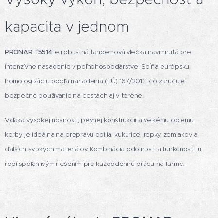
kapacita v jednom
PRONAR T5514
je robustná tandemová vlečka navrhnutá pre
intenzívne nasadenie v poľnohospodárstve. Spĺňa európsku
homologizáciu podľa nariadenia (EÚ) 167/2013, čo zaručuje
bezpečné používanie na cestách aj v teréne.
Vďaka vysokej nosnosti, pevnej konštrukcii a veľkému objemu
korby je ideálna na prepravu obilia, kukurice, repky, zemiakov a
ďalších sypkých materiálov. Kombinácia odolnosti a funkčnosti ju
robí spoľahlivým riešením pre každodennú prácu na farme.