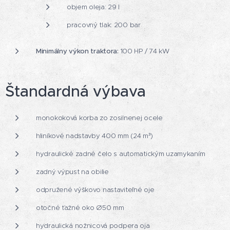
objem oleja: 29 l
pracovný tlak: 200 bar
Minimálny výkon traktora:
100 HP / 74 kW
Štandardná výbava
monokoková korba zo zosilnenej ocele
hliníkové nadstavby 400 mm (24 m³)
hydraulické zadné čelo s automatickým uzamykaním
zadný výpust na obilie
odpružené výškovo nastaviteľné oje
otočné ťažné oko Ø50 mm
hydraulická nožnicová podpera oja