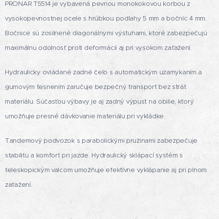
PRONAR T5514 je vybavená pevnou monokokovou korbou z
vysokopevnostnej ocele s hrúbkou podlahy 5 mm a bočníc 4 mm.
Bočnice sú zosilnené diagonálnymi výstuhami, ktoré zabezpečujú
maximálnu odolnosť proti deformácii aj pri vysokom zaťažení.
Hydraulicky ovládané zadné čelo s automatickým uzamykaním a
gumovým tesnením zaručuje bezpečný transport bez strát
materiálu. Súčasťou výbavy je aj zadný výpust na obilie, ktorý
umožňuje presné dávkovanie materiálu pri vykládke.
Tandemový podvozok s parabolickými pružinami zabezpečuje
stabilitu a komfort pri jazde. Hydraulický sklápací systém s
teleskopickým valcom umožňuje efektívne vyklápanie aj pri plnom
zaťažení.