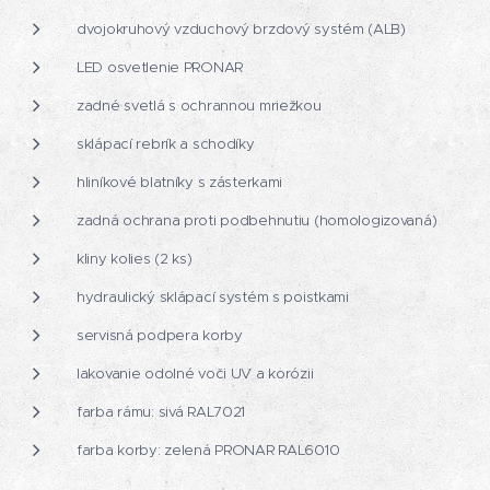
dvojokruhový vzduchový brzdový systém (ALB)
LED osvetlenie PRONAR
zadné svetlá s ochrannou mriežkou
sklápací rebrík a schodíky
hliníkové blatníky s zásterkami
zadná ochrana proti podbehnutiu (homologizovaná)
kliny kolies (2 ks)
hydraulický sklápací systém s poistkami
servisná podpera korby
lakovanie odolné voči UV a korózii
farba rámu: sivá RAL7021
farba korby: zelená PRONAR RAL6010