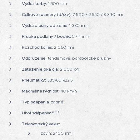
Výška korby:
1 500 mm
Celkové rozmery (d/š/v):
7 500 / 2 550 / 3 390 mm
Výška plošiny od zeme:
1 330 mm
Hrúbka podlahy / bočníc:
5 / 4 mm
Rozchod kolies:
2 060 mm
Odpruženie:
tandemové, parabolické pružiny
Zaťaženie oka oja:
2 000 kg
Pneumatiky:
385/65 R22.5
Maximálna rýchlosť:
40 km/h
Typ sklápania:
zadné
Uhol sklápania:
50°
Teleskopický valec:
zdvih: 2400 mm