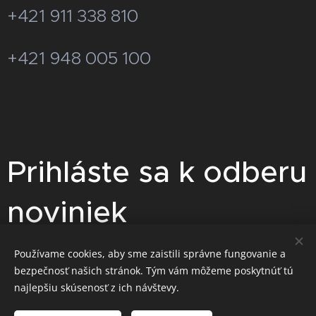
+421 911 338 810
+421 948 005 100
Prihláste sa k odberu
noviniek
Pre zasielanie akciových cenových
Používame cookies, aby sme zaistili správne fungovanie a
bezpečnosť našich stránok. Tým vám môžeme poskytnúť tú
ponúk sa prihláste na odber
najlepšiu skúsenosť z ich návštevy.
noviniek.