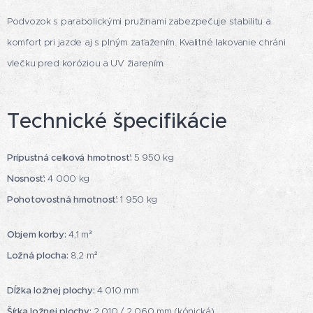
Podvozok s parabolickými pružinami zabezpečuje stabilitu a
komfort pri jazde aj s plným zaťažením. Kvalitné lakovanie chráni
vlečku pred koróziou a UV žiarením.
Technické špecifikácie
Prípustná celková hmotnosť:
5 950 kg
Nosnosť:
4 000 kg
Pohotovostná hmotnosť:
1 950 kg
Objem korby:
4,1 m³
Ložná plocha:
8,2 m²
Dĺžka ložnej plochy:
4 010 mm
Šírka ložnej plochy:
2 010 / 2 060 mm (kónická)