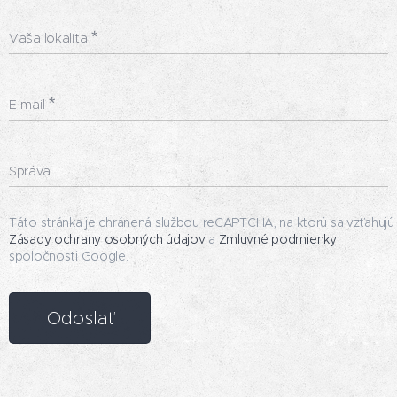
Vaša lokalita
E-mail
Správa
Táto stránka je chránená službou reCAPTCHA, na ktorú sa vzťahujú
Zásady ochrany osobných údajov
a
Zmluvné podmienky
spoločnosti Google.
Odoslať