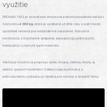
využitie
PRONAR T653 je osvedčená dvojosová poľnohospodárska vlečka s
nosnosťou
4 000 kg
, ktorá je vyrábaná už dlhé roky a patrí medzi
spoľahlivé riešenia pre každodenné nasadenie. Robustná
konštrukcia a trojstranné sklápanie zabezpečujú jednoduchú
manipuláciu s rôznymi typmi materiálu.
Vlečka je vhodná na prepravu obilia, hnojiva, zelenej hmoty aj
ďalších sypkých materiálov. Vďaka svojej konštrukcii a
jednoduchému ovládaniu je ideálna pre menšie a stredné farmy.