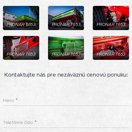
PRONAR T653
PRONAR T653
PRONAR T653
PRONAR T653
PRONAR T653
PRONAR T653
Kontaktujte nás pre nezáväznú cenovú ponuku:
Meno
Telefónne číslo