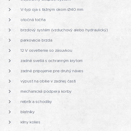
V-typ oja s ťažným okom Ø40 mm
otočná točňa
brzdový systém (vzduchový alebo hydraulický)
parkovacia brzda
12 V osvetlenie so zásuvkou
zadné svetlá s ochranným krytom
zadné pripojenie pre druhý náves
výpust na obilie v zadnej časti
mechanická podpera korby
rebrík a schodíky
blatníky
klíny kolies