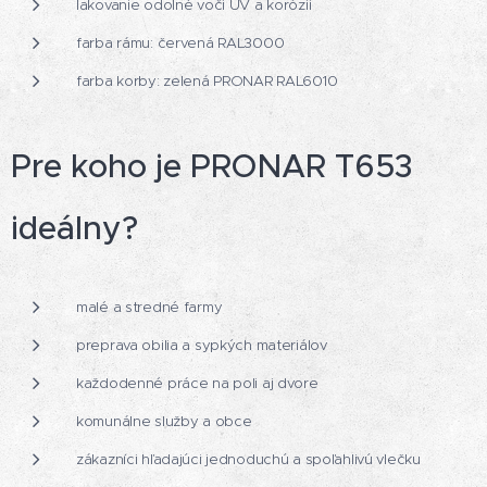
lakovanie odolné voči UV a korózii
farba rámu: červená RAL3000
farba korby: zelená PRONAR RAL6010
Pre koho je PRONAR T653
ideálny?
malé a stredné farmy
preprava obilia a sypkých materiálov
každodenné práce na poli aj dvore
komunálne služby a obce
zákazníci hľadajúci jednoduchú a spoľahlivú vlečku