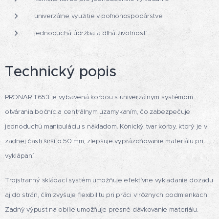
univerzálne využitie v poľnohospodárstve
jednoduchá údržba a dlhá životnosť
Technický popis
PRONAR T653 je vybavená korbou s univerzálnym systémom
otvárania bočníc a centrálnym uzamykaním, čo zabezpečuje
jednoduchú manipuláciu s nákladom. Kónický tvar korby, ktorý je v
zadnej časti širší o 50 mm, zlepšuje vyprázdňovanie materiálu pri
vyklápaní.
Trojstranný sklápací systém umožňuje efektívne vykladanie dozadu
aj do strán, čím zvyšuje flexibilitu pri práci v rôznych podmienkach.
Zadný výpust na obilie umožňuje presné dávkovanie materiálu.