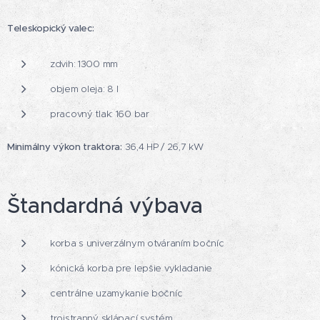
Teleskopický valec:
zdvih: 1300 mm
objem oleja: 8 l
pracovný tlak: 160 bar
Minimálny výkon traktora:
36,4 HP / 26,7 kW
Štandardná výbava
korba s univerzálnym otváraním bočníc
kónická korba pre lepšie vykladanie
centrálne uzamykanie bočníc
trojstranný sklápací systém