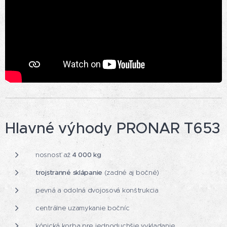
Hlavné výhody PRONAR T653
nosnosť až
4 000 kg
trojstranné sklápanie
(zadné aj bočné)
pevná a odolná dvojosová konštrukcia
centrálne uzamykanie bočníc
kónická korba pre jednoduchšie vykladanie