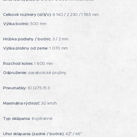
Celkové rozmery (d/š/v):
6 140 / 2 230 / 1 585 mm
Výška bočníc:
500 mm
Hrúbka podlahy / bočníc:
3 / 2 mm
Výška plošiny od zeme:
1 070 mm
Rozchod kolies:
1 600 mm
Odpruženie:
parabolické pružiny
Pneumatiky:
10.0/75-15.3
Maximálna rýchlosť:
30 km/h
Typ sklápania:
trojstranné
Uhol sklápania (zadné / bočné):
42° / 46°