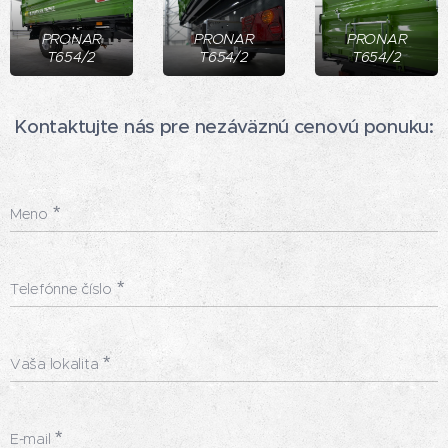
PRONAR
PRONAR
PRONAR
T654/2
T654/2
T654/2
Kontaktujte nás pre nezáväznú cenovú ponuku:
Meno
Telefónne číslo
Vaša lokalita
E-mail