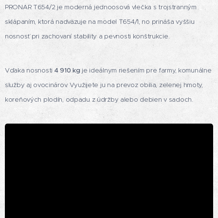
PRONAR T654/2 je moderná jednoosová vlečka s trojstranným
sklápaním, ktorá nadväzuje na model T654/1, no prináša vyššiu
nosnosť pri zachovaní stability a pevnosti konštrukcie.
Vďaka nosnosti
4 910 kg
je ideálnym riešením pre farmy, komunálne
služby aj ovocinárov. Využijete ju na prevoz obilia, zelenej hmoty,
koreňových plodín, odpadu z údržby alebo debien v sadoch.