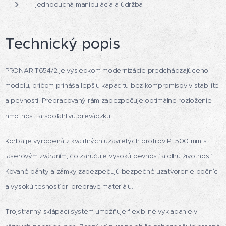
jednoduchá manipulácia a údržba
Technický popis
PRONAR T654/2 je výsledkom modernizácie predchádzajúceho
modelu, pričom prináša lepšiu kapacitu bez kompromisov v stabilite
a pevnosti. Prepracovaný rám zabezpečuje optimálne rozloženie
hmotnosti a spoľahlivú prevádzku.
Korba je vyrobená z kvalitných uzavretých profilov PF500 mm s
laserovým zváraním, čo zaručuje vysokú pevnosť a dlhú životnosť.
Kované pánty a zámky zabezpečujú bezpečné uzatvorenie bočníc
a vysokú tesnosť pri preprave materiálu.
Trojstranný sklápací systém umožňuje flexibilné vykladanie v