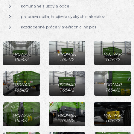
komunálne služby a obce
preprava obilia, hnojiva a sypkých materiálov
každodenné práce v areáloch aj na poli
PRONAR
PRONAR
PRONAR
T654/2
T654/2
T654/2
PRONAR
PRONAR
PRONAR
T654/2
T654/2
T654/2
PRONAR
PRONAR
PRONAR
T654/2
T654/2
T654/2