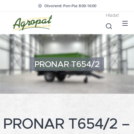
Otvorené: Pon-Pia: 8:00-16:00
Hľadať
PRONAR T654/2
PRONAR T654/2 –