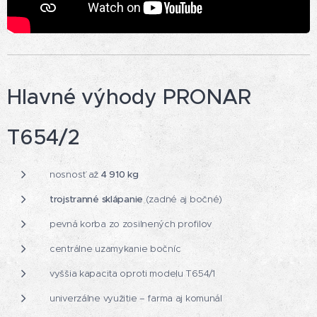
Hlavné výhody PRONAR
T654/2
nosnosť až
4 910 kg
trojstranné sklápanie
(zadné aj bočné)
pevná korba zo zosilnených profilov
centrálne uzamykanie bočníc
vyššia kapacita oproti modelu T654/1
univerzálne využitie – farma aj komunál