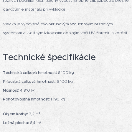
rôznych podmienkach. Zadný výpust na obilie zabezpečuje presné
dávkovanie materiálu pri vykládke.
Vlečka je vybavená dvojokruhovým vzduchovým brzdovým
systémom a kvalitným lakovaním odolným voči UV žiareniu a korózii.
Technické špecifikácie
Technická celková hmotnosť:
6 100 kg
Prípustná celková hmotnosť:
6 100 kg
Nosnosť:
4 910 kg
Pohotovostná hmotnosť:
1 190 kg
Objem korby:
3,2 m³
Ložná plocha:
6,4 m²