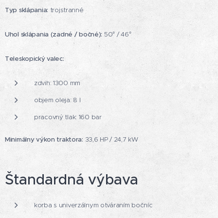
Typ sklápania:
trojstranné
Uhol sklápania (zadné / bočné):
50° / 46°
Teleskopický valec:
zdvih: 1300 mm
objem oleja: 8 l
pracovný tlak: 160 bar
Minimálny výkon traktora:
33,6 HP / 24,7 kW
Štandardná výbava
korba s univerzálnym otváraním bočníc