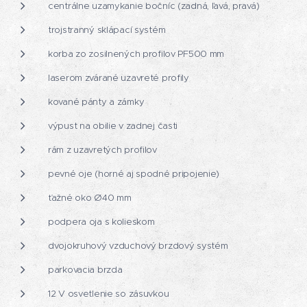
centrálne uzamykanie bočníc (zadná, ľavá, pravá)
trojstranný sklápací systém
korba zo zosilnených profilov PF500 mm
laserom zvárané uzavreté profily
kované pánty a zámky
výpust na obilie v zadnej časti
rám z uzavretých profilov
pevné oje (horné aj spodné pripojenie)
ťažné oko Ø40 mm
podpera oja s kolieskom
dvojokruhový vzduchový brzdový systém
parkovacia brzda
12 V osvetlenie so zásuvkou