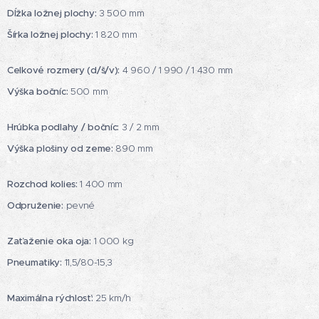
Dĺžka ložnej plochy:
3 500 mm
Šírka ložnej plochy:
1 820 mm
Celkové rozmery (d/š/v):
4 960 / 1 990 / 1 430 mm
Výška bočníc:
500 mm
Hrúbka podlahy / bočníc:
3 / 2 mm
Výška plošiny od zeme:
890 mm
Rozchod kolies:
1 400 mm
Odpruženie:
pevné
Zaťaženie oka oja:
1 000 kg
Pneumatiky:
11,5/80-15,3
Maximálna rýchlosť:
25 km/h