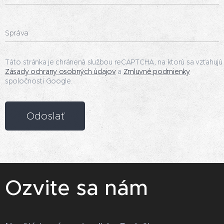
Správa
Táto stránka je chránená službou reCAPTCHA, na ktorú sa vzťahujú
Zásady ochrany osobných údajov
a
Zmluvné podmienky
spoločnosti Google.
Odoslať
Ozvite sa nám