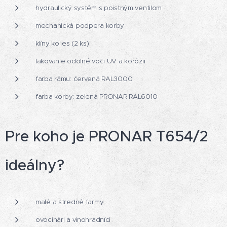
hydraulický systém s poistným ventilom
mechanická podpera korby
klíny kolies (2 ks)
lakovanie odolné voči UV a korózii
farba rámu: červená RAL3000
farba korby: zelená PRONAR RAL6010
Pre koho je PRONAR T654/2
ideálny?
malé a stredné farmy
ovocinári a vinohradníci