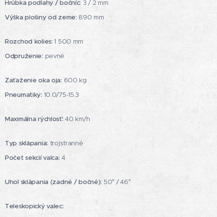
Hrúbka podlahy / bočníc:
3 / 2 mm
Výška plošiny od zeme:
890 mm
Rozchod kolies:
1 500 mm
Odpruženie:
pevné
Zaťaženie oka oja:
600 kg
Pneumatiky:
10.0/75-15.3
Maximálna rýchlosť:
40 km/h
Typ sklápania:
trojstranné
Počet sekcií valca:
4
Uhol sklápania (zadné / bočné):
50° / 46°
Teleskopický valec: