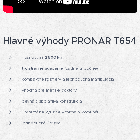
Hlavné výhody PRONAR T654
nosnosť až
2 500 kg
trojstranné sklápanie
(zadné aj bočné)
kompaktné rozmery a jednoduchá manipulácia
vhodná pre menšie traktory
pevná a spoľahlivá konštrukcia
univerzálne využitie – farma aj komunál
jednoduchá údržba