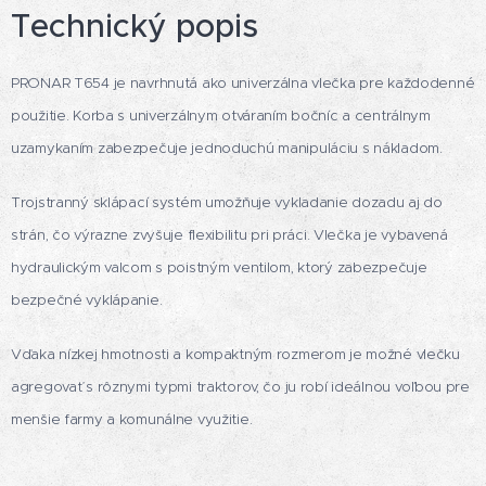
Technický popis
PRONAR T654 je navrhnutá ako univerzálna vlečka pre každodenné
použitie. Korba s univerzálnym otváraním bočníc a centrálnym
uzamykaním zabezpečuje jednoduchú manipuláciu s nákladom.
Trojstranný sklápací systém umožňuje vykladanie dozadu aj do
strán, čo výrazne zvyšuje flexibilitu pri práci. Vlečka je vybavená
hydraulickým valcom s poistným ventilom, ktorý zabezpečuje
bezpečné vyklápanie.
Vďaka nízkej hmotnosti a kompaktným rozmerom je možné vlečku
agregovať s rôznymi typmi traktorov, čo ju robí ideálnou voľbou pre
menšie farmy a komunálne využitie.