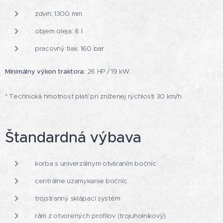
zdvih: 1300 mm
objem oleja: 8 l
pracovný tlak: 160 bar
Minimálny výkon traktora:
26 HP / 19 kW
* Technická hmotnosť platí pri zníženej rýchlosti 30 km/h
Štandardná výbava
korba s univerzálnym otváraním bočníc
centrálne uzamykanie bočníc
trojstranný sklápací systém
rám z otvorených profilov (trojuholníkový)