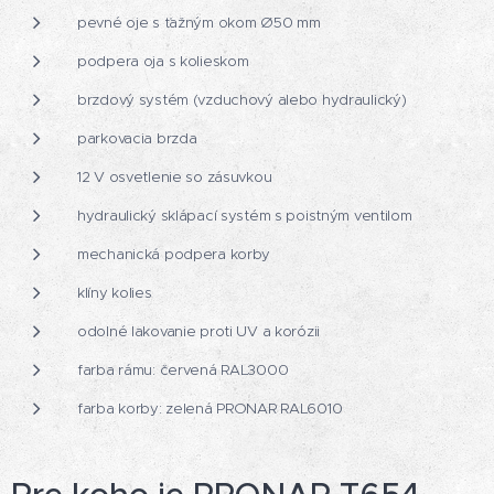
pevné oje s ťažným okom Ø50 mm
podpera oja s kolieskom
brzdový systém (vzduchový alebo hydraulický)
parkovacia brzda
12 V osvetlenie so zásuvkou
hydraulický sklápací systém s poistným ventilom
mechanická podpera korby
klíny kolies
odolné lakovanie proti UV a korózii
farba rámu: červená RAL3000
farba korby: zelená PRONAR RAL6010