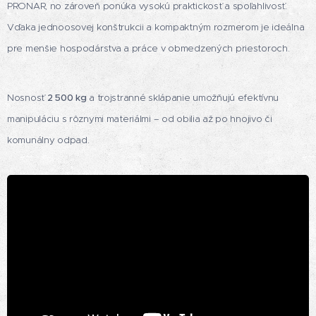
PRONAR, no zároveň ponúka vysokú praktickosť a spoľahlivosť.
Vďaka jednoosovej konštrukcii a kompaktným rozmerom je ideálna
pre menšie hospodárstva a práce v obmedzených priestoroch.
Nosnosť
2 500 kg
a trojstranné sklápanie umožňujú efektívnu
manipuláciu s rôznymi materiálmi – od obilia až po hnojivo či
komunálny odpad.