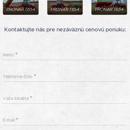
PRONAR T654
PRONAR T654
PRONAR T654
Kontaktujte nás pre nezáväznú cenovú ponuku:
Meno
Telefónne číslo
Vaša lokalita
E-mail