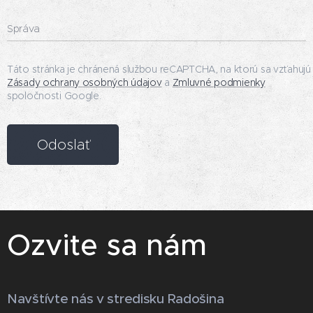
Správa
Táto stránka je chránená službou reCAPTCHA, na ktorú sa vzťahujú
Zásady ochrany osobných údajov
a
Zmluvné podmienky
spoločnosti Google.
Odoslať
Ozvite sa nám
Navštívte nás v stredisku Radošina