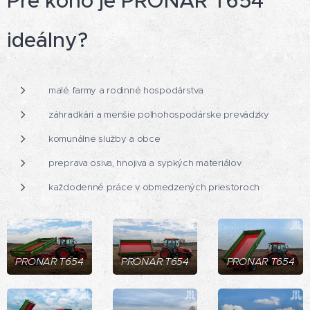
Pre koho je PRONAR T654
ideálny?
malé farmy a rodinné hospodárstva
záhradkári a menšie poľnohospodárske prevádzky
komunálne služby a obce
preprava osiva, hnojiva a sypkých materiálov
každodenné práce v obmedzených priestoroch
PRONAR T654
PRONAR T654
PRONAR T654