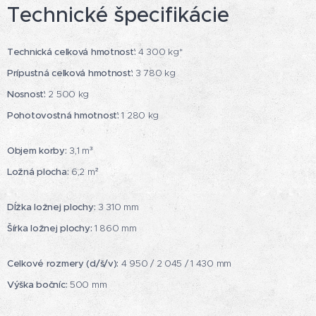
Technické špecifikácie
Technická celková hmotnosť:
4 300 kg*
Prípustná celková hmotnosť:
3 780 kg
Nosnosť:
2 500 kg
Pohotovostná hmotnosť:
1 280 kg
Objem korby:
3,1 m³
Ložná plocha:
6,2 m²
Dĺžka ložnej plochy:
3 310 mm
Šírka ložnej plochy:
1 860 mm
Celkové rozmery (d/š/v):
4 950 / 2 045 / 1 430 mm
Výška bočníc:
500 mm