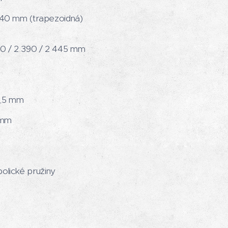
240 mm (trapezoidná)
0 / 2 390 / 2 445 mm
2,5 mm
 mm
lické pružiny