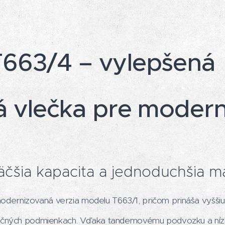
63/4 – vylepšená
 vlečka pre moder
 väčšia kapacita a jednoduchšia m
rnizovaná verzia modelu T663/1, pričom prináša vyššiu nos
ročných podmienkach. Vďaka tandemovému podvozku a nízk