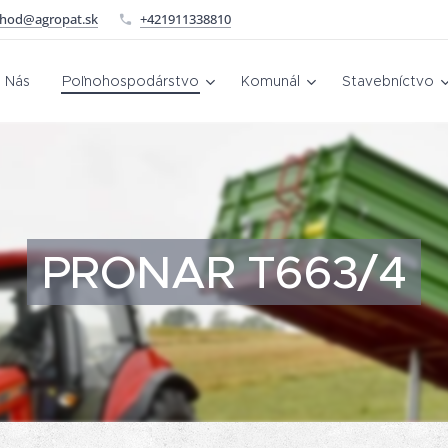
hod@agropat.sk
+421911338810
 Nás
Poľnohospodárstvo
Komunál
Stavebníctvo
PRONAR T663/4