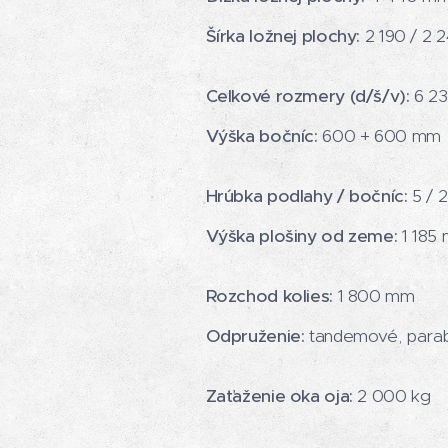
Šírka ložnej plochy:
2 190 / 2 
Celkové rozmery (d/š/v):
6 23
Výška bočníc:
600 + 600 mm
Hrúbka podlahy / bočníc:
5 / 
Výška plošiny od zeme:
1 185
Rozchod kolies:
1 800 mm
Odpruženie:
tandemové, parabo
Zaťaženie oka oja:
2 000 kg