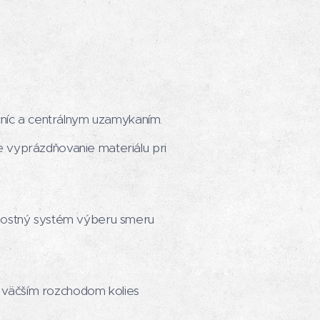
íc a centrálnym uzamykaním.
 vyprázdňovanie materiálu pri
čnostný systém výberu smeru
 väčším rozchodom kolies