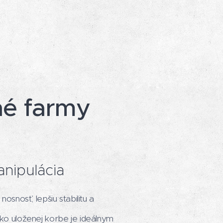
né farmy
anipulácia
nosť, lepšiu stabilitu a
o uloženej korbe je ideálnym