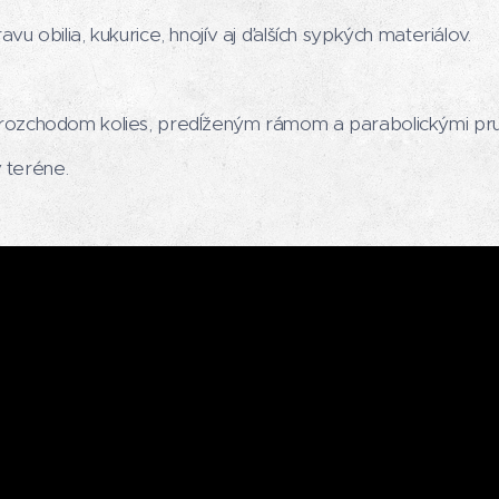
 obilia, kukurice, hnojív aj ďalších sypkých materiálov.
ozchodom kolies, predĺženým rámom a parabolickými pruži
v teréne.