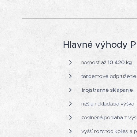
Hlavné výhody 
nosnosť až
10 420 kg
tandemové odpruženie p
trojstranné sklápanie
nižšia nakladacia výška 
zosilnená podlaha z vy
vyšší rozchod kolies a 