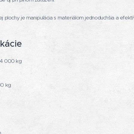
 plochy je manipulácia s materiálom jednoduchšia a efektív
ikácie
4 000 kg
80 kg
m