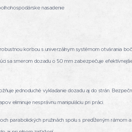
 poľnohospodárske nasadenie
bustnou korbou s univerzálnym systémom otvárania bočn
ujúci sa smerom dozadu o 50 mm zabezpečuje efektívnejšie
možňuje jednoduché vykladanie dozadu aj do strán. Bezpe
ov eliminuje nesprávnu manipuláciu pri práci.
ch parabolických pružinách spolu s predĺženým rámom a
zde aj pri plnom zaťažení.