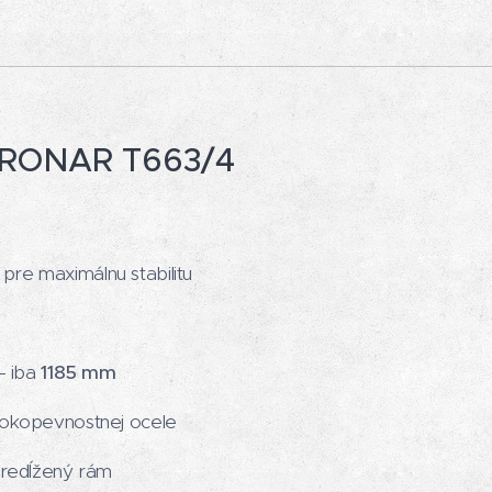
PRONAR T663/4
re maximálnu stabilitu
– iba
1185 mm
sokopevnostnej ocele
predĺžený rám