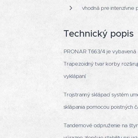
vhodná pre intenzívne
Technický popis
PRONAR T663/4 je vybavená ro
Trapezoidný tvar korby rozšir
vyklápaní.
Trojstranný sklápací systém u
sklápania pomocou poistných čap
Tandemové odpruženie na štyro
výrazne zlepšuje stabilitu pri ja