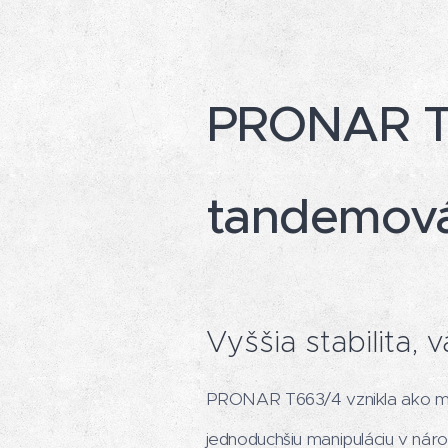
PRONAR T6
tandemová
Vyššia stabilita,
PRONAR T663/4 vznikla ako mode
jednoduchšiu manipuláciu v ná