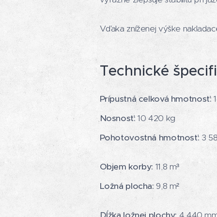
Vďaka zníženej výške nakladacej
Technické špecif
Prípustná celková hmotnosť:
1
Nosnosť:
10 420 kg
Pohotovostná hmotnosť:
3 5
Objem korby:
11,8 m³
Ložná plocha:
9,8 m²
Dĺžka ložnej plochy:
4 440 m