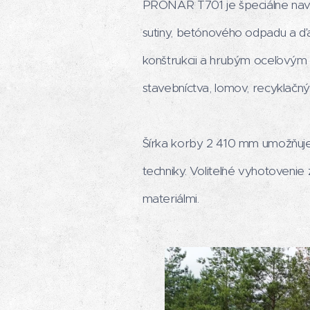
PRONAR T701 je špeciálne navr
sutiny, betónového odpadu a ďa
konštrukcii a hrubým oceľovým
stavebníctva, lomov, recyklačn
Šírka korby 2 410 mm umožňuje
techniky. Voliteľné vyhotovenie
materiálmi.