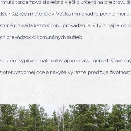
hnutá tandemová stavebná vlečka určená na prepravu štrk
lších ťažkých materiálov. Vďaka mimoriadne pevnej monok
 stenám zvláda každodennú prevádzku aj v tých najnáročn
ých prevádzok či komunálnych služieb.
 okrem sypkých materiálov aj prepravu menších stavebný
 z oteruvzdornej ocele navyše výrazne predlžuje životnosť 