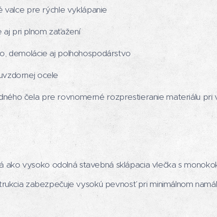
é valce pre rýchle vyklápanie
de aj pri plnom zaťažení
o, demolácie aj poľnohospodárstvo
uvzdornej ocele
ého čela pre rovnomerné rozprestieranie materiálu pri 
 ako vysoko odolná stavebná sklápacia vlečka s monok
štrukcia zabezpečuje vysokú pevnosť pri minimálnom namá