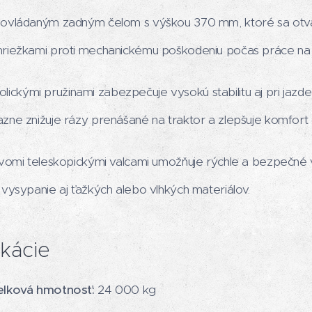
y ovládaným zadným čelom s výškou 370 mm, ktoré sa ot
mriežkami proti mechanickému poškodeniu počas práce na
kými pružinami zabezpečuje vysokú stabilitu aj pri jazd
zne znižuje rázy prenášané na traktor a zlepšuje komfort 
dvomi teleskopickými valcami umožňuje rýchle a bezpečné 
 vysypanie aj ťažkých alebo vlhkých materiálov.
ikácie
elková hmotnosť:
24 000 kg