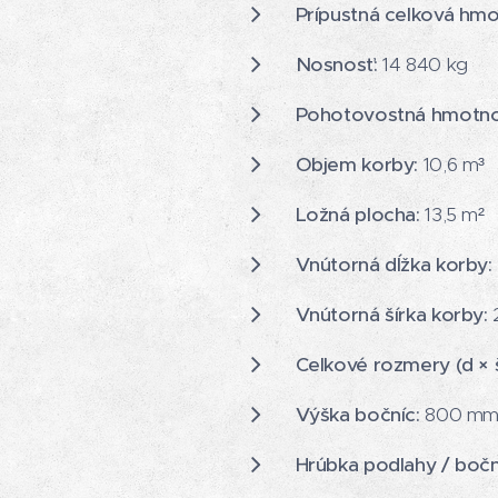
Prípustná celková hmo
Nosnosť:
14 840 kg
Pohotovostná hmotno
Objem korby:
10,6 m³
Ložná plocha:
13,5 m²
Vnútorná dĺžka korby:
Vnútorná šírka korby:
Celkové rozmery (d × š
Výška bočníc:
800 m
Hrúbka podlahy / bočn