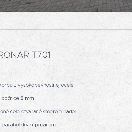
PRONAR T701
orba z vysokopevnostnej ocele
 bočnice
8 mm
adné čelo otvárané smerom nadol
parabolickými pružinami