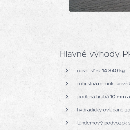
Hlavné výhody 
nosnosť až
14 840 kg
robustná monokoková k
podlaha hrubá
10 mm
a
hydraulicky ovládané z
tandemový podvozok s 