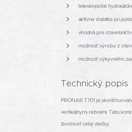
teleskopické hydraulick
aktívna stabilita pri jaz
vhodná pre stavebníctv
možnosť výroby z oter
možnosť výkyvného zadn
Technický popis
PRONAR T701 je skonštruovaná
vertikálnymi rebrami. Táto kon
životnosť celej vlečky.