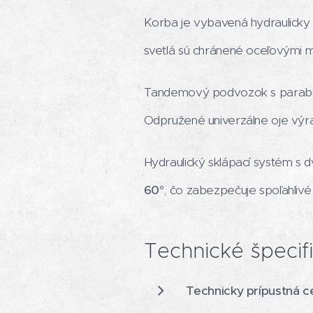
Korba je vybavená hydraulick
svetlá sú chránené oceľovými 
Tandemový podvozok s parabolic
Odpružené univerzálne oje výra
Hydraulický sklápací systém s 
60°
, čo zabezpečuje spoľahlivé
Technické špecif
Technicky prípustná c