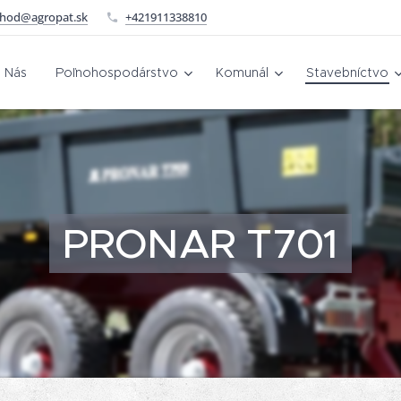
hod@agropat.sk
+421911338810
 Nás
Poľnohospodárstvo
Komunál
Stavebníctvo
PRONAR T701