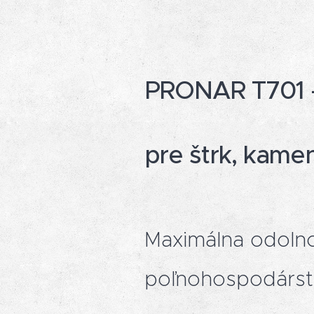
PRONAR T701 –
pre štrk, kame
Maximálna odolno
poľnohospodárs