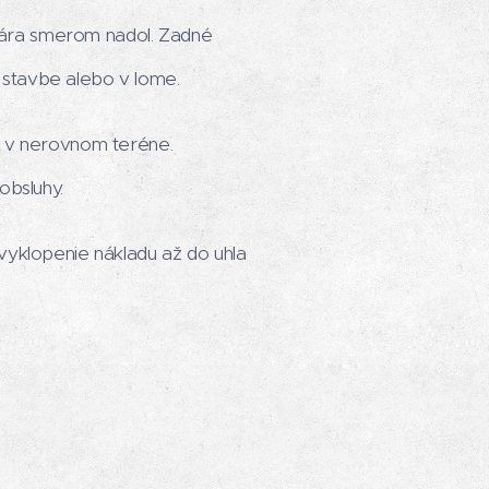
vára smerom nadol. Zadné
 stavbe alebo v lome.
e v nerovnom teréne.
obsluhy.
vyklopenie nákladu až do uhla