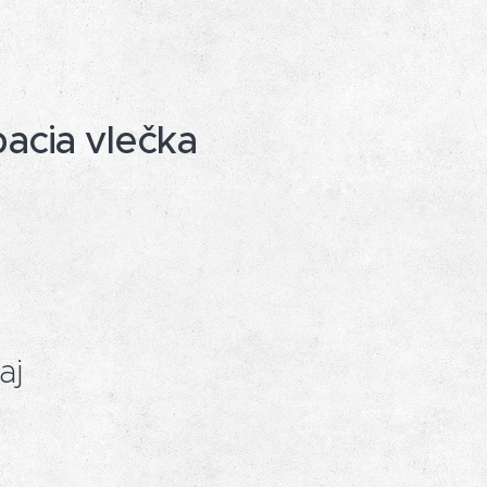
acia vlečka
aj