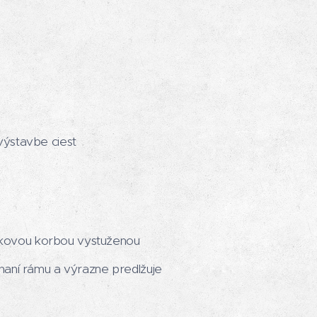
výstavbe ciest
okovou korbou vystuženou
haní rámu a výrazne predlžuje