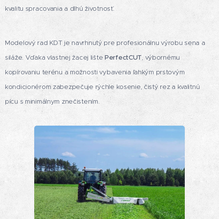
kvalitu spracovania a dlhú životnosť.
Modelový rad KDT je navrhnutý pre profesionálnu výrobu sena a
siláže. Vďaka vlastnej žacej lište
PerfectCUT
, výbornému
kopírovaniu terénu a možnosti vybavenia ľahkým prstovým
kondicionérom zabezpečuje rýchle kosenie, čistý rez a kvalitnú
pícu s minimálnym znečistením.