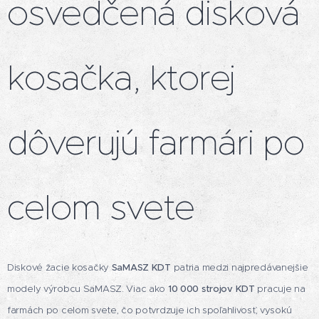
osvedčená disková
kosačka, ktorej
dôverujú farmári po
celom svete
Diskové žacie kosačky
SaMASZ KDT
patria medzi najpredávanejšie
modely výrobcu SaMASZ. Viac ako
10 000 strojov KDT
pracuje na
farmách po celom svete, čo potvrdzuje ich spoľahlivosť, vysokú