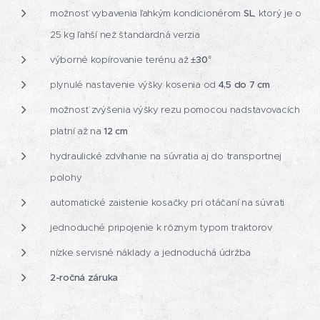
možnosť vybavenia ľahkým kondicionérom
SL
, ktorý je o
25 kg ľahší než štandardná verzia
výborné kopírovanie terénu až
±30°
plynulé nastavenie výšky kosenia od
4,5 do 7 cm
možnosť zvýšenia výšky rezu pomocou nadstavovacích
platní až na
12 cm
hydraulické zdvíhanie na súvratia aj do transportnej
polohy
automatické zaistenie kosačky pri otáčaní na súvrati
jednoduché pripojenie k rôznym typom traktorov
nízke servisné náklady a jednoduchá údržba
2-ročná záruka