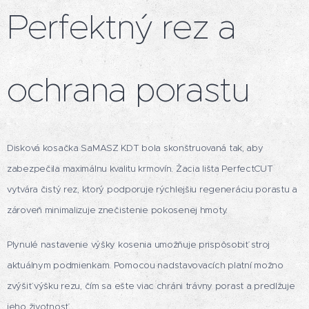
Perfektný rez a
ochrana porastu
Disková kosačka SaMASZ KDT bola skonštruovaná tak, aby
zabezpečila maximálnu kvalitu krmovín. Žacia lišta PerfectCUT
vytvára čistý rez, ktorý podporuje rýchlejšiu regeneráciu porastu a
zároveň minimalizuje znečistenie pokosenej hmoty.
Plynulé nastavenie výšky kosenia umožňuje prispôsobiť stroj
aktuálnym podmienkam. Pomocou nadstavovacích platní možno
zvýšiť výšku rezu, čím sa ešte viac chráni trávny porast a predlžuje
jeho životnosť.