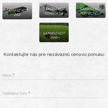
SAMASZ KDT
SAMASZ KDT
SAMASZ KDT
Konštrukcia
PERFECTCUT
262
SAMASZ KDT
260
Kontaktujte nás pre nezáväznú cenovú ponuku:
Meno
Telefónne číslo