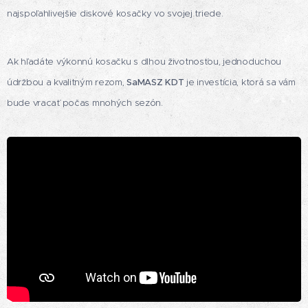
najspoľahlivejšie diskové kosačky vo svojej triede.
Ak hľadáte výkonnú kosačku s dlhou životnosťou, jednoduchou
údržbou a kvalitným rezom,
SaMASZ KDT
je investícia, ktorá sa vám
bude vracať počas mnohých sezón.