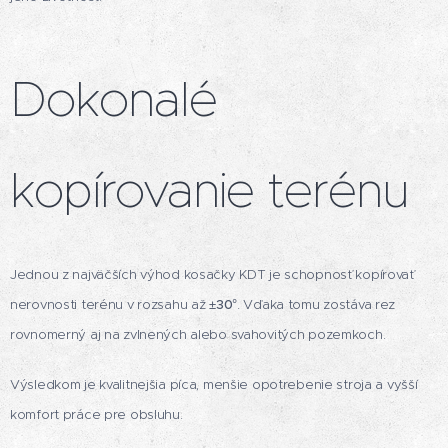
Dokonalé
kopírovanie terénu
Jednou z najväčších výhod kosačky KDT je schopnosť kopírovať
nerovnosti terénu v rozsahu až
±30°
. Vďaka tomu zostáva rez
rovnomerný aj na zvlnených alebo svahovitých pozemkoch.
Výsledkom je kvalitnejšia píca, menšie opotrebenie stroja a vyšší
komfort práce pre obsluhu.