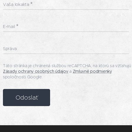
Vaša lokalita
E-mail
Správa
Táto stránka je chránená službou reCAPTCHA, na ktorú sa vzťahujú
Zásady ochrany osobných údajov
a
Zmluvné podmienky
spoločnosti Google.
Odoslať