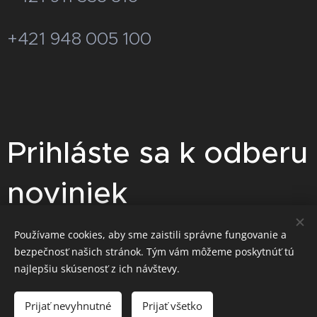
+421 948 005 100
Prihláste sa k odberu
noviniek
Pre zasielanie akciových cenových
Používame cookies, aby sme zaistili správne fungovanie a
bezpečnosť našich stránok. Tým vám môžeme poskytnúť tú
ponúk sa prihláste na odber
najlepšiu skúsenosť z ich návštevy.
noviniek.
Prijať nevyhnutné
Prijať všetko