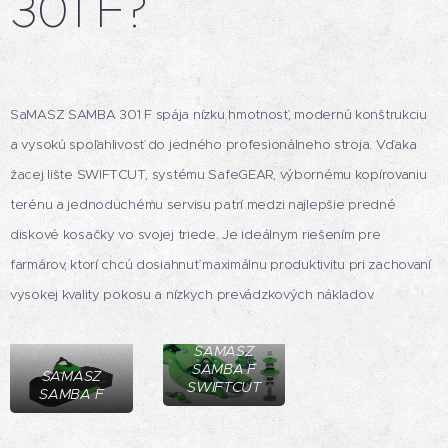
301 F?
SaMASZ SAMBA 301 F spája nízku hmotnosť, modernú konštrukciu
a vysokú spoľahlivosť do jedného profesionálneho stroja. Vďaka
žacej lište SWIFTCUT, systému SafeGEAR, výbornému kopírovaniu
terénu a jednoduchému servisu patrí medzi najlepšie predné
diskové kosačky vo svojej triede. Je ideálnym riešením pre
farmárov, ktorí chcú dosiahnuť maximálnu produktivitu pri zachovaní
vysokej kvality pokosu a nízkych prevádzkových nákladov.
SAMASZ
SAMBA F
SAMASZ
SWIFTCUT
SAMBA F