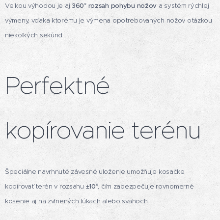
Veľkou výhodou je aj
360° rozsah pohybu nožov
a systém rýchlej
výmeny, vďaka ktorému je výmena opotrebovaných nožov otázkou
niekoľkých sekúnd.
Perfektné
kopírovanie terénu
Špeciálne navrhnuté závesné uloženie umožňuje kosačke
kopírovať terén v rozsahu
±10°
, čím zabezpečuje rovnomerné
kosenie aj na zvlnených lúkach alebo svahoch.