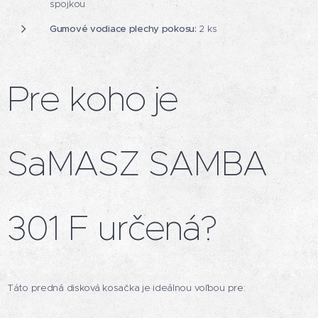
spojkou
Gumové vodiace plechy pokosu:
2 ks
Pre koho je
SaMASZ SAMBA
301 F určená?
Táto predná disková kosačka je ideálnou voľbou pre: