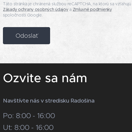
Táto stránka je chránená službou reCAPTCHA, na ktorú sa vzťahujú
Zásady ochrany osobných údajov
a
Zmluvné podmienky
spoločnosti Google.
Odoslať
Ozvite sa nám
Navštívte nás v stredisku Radošina
Po: 8:00 - 16:00
Ut: 8:00 - 16:00