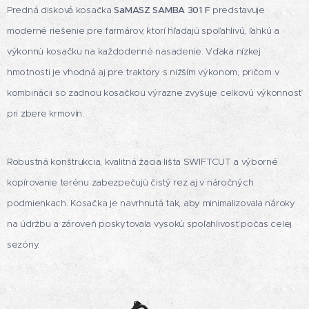
Predná disková kosačka
SaMASZ SAMBA 301 F
predstavuje
moderné riešenie pre farmárov, ktorí hľadajú spoľahlivú, ľahkú a
výkonnú kosačku na každodenné nasadenie. Vďaka nízkej
hmotnosti je vhodná aj pre traktory s nižším výkonom, pričom v
kombinácii so zadnou kosačkou výrazne zvyšuje celkovú výkonnosť
pri zbere krmovín.
Robustná konštrukcia, kvalitná žacia lišta SWIFTCUT a výborné
kopírovanie terénu zabezpečujú čistý rez aj v náročných
podmienkach. Kosačka je navrhnutá tak, aby minimalizovala nároky
na údržbu a zároveň poskytovala vysokú spoľahlivosť počas celej
sezóny.