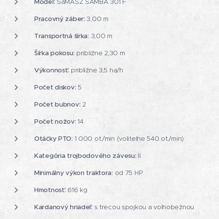
Model:
SaMASZ SAMBA 301 F
Pracovný záber:
3,00 m
Transportná šírka:
3,00 m
Šírka pokosu:
približne 2,30 m
Výkonnosť:
približne 3,5 ha/h
Počet diskov:
5
Počet bubnov:
2
Počet nožov:
14
Otáčky PTO:
1 000 ot./min (voliteľne 540 ot./min)
Kategória trojbodového závesu:
II
Minimálny výkon traktora:
od 75 HP
Hmotnosť:
616 kg
Kardanový hriadeľ:
s trecou spojkou a voľnobežnou