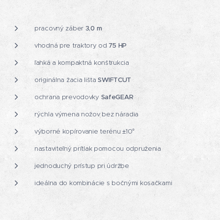
pracovný záber
3,0 m
vhodná pre traktory od
75 HP
ľahká a kompaktná konštrukcia
originálna žacia lišta
SWIFTCUT
ochrana prevodovky
SafeGEAR
rýchla výmena nožov bez náradia
výborné kopírovanie terénu ±10°
nastaviteľný prítlak pomocou odpruženia
jednoduchý prístup pri údržbe
ideálna do kombinácie s bočnými kosačkami