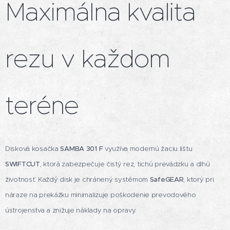
Maximálna kvalita
rezu v každom
teréne
Disková kosačka
SAMBA 301 F
využíva modernú žaciu lištu
SWIFTCUT
, ktorá zabezpečuje čistý rez, tichú prevádzku a dlhú
životnosť. Každý disk je chránený systémom
SafeGEAR
, ktorý pri
náraze na prekážku minimalizuje poškodenie prevodového
ústrojenstva a znižuje náklady na opravy.